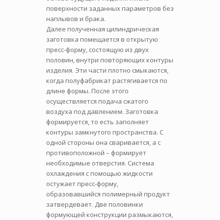
поверхности заданных параметров без
наплывов и брака.
Далее полученная цилиндрическая
заготовка помещается в открытую
пресс-форму, состоящую из двух
половин, внутри повторяющих контуры
изделия. Эти части плотно смыкаются,
когда полуфабрикат растягивается по
длине формы. После этого
осуществляется подача сжатого
воздуха под давлением. Заготовка
формируется, то есть заполняет
контуры замкнутого пространства. С
одной стороны она сваривается, а с
противоположной – формирует
необходимые отверстия. Система
охлаждения с помощью жидкости
остужает пресс-форму,
образовавшийся полимерный продукт
затвердевает. Две половинки
формующей конструкции размыкаются,