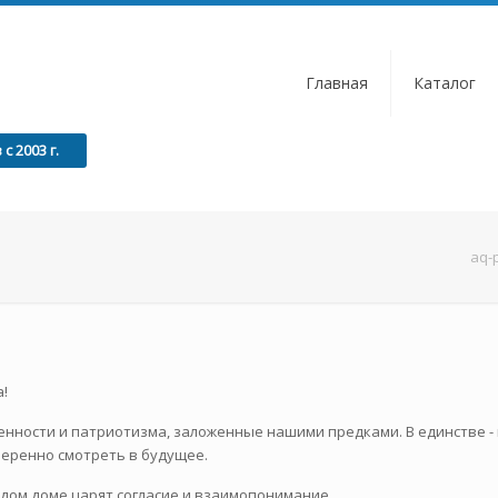
Главная
Каталог
 2003 г.
aq-p
!
нности и патриотизма, заложенные нашими предками. В единстве -
еренно смотреть в будущее.
ждом доме царят согласие и взаимопонимание.