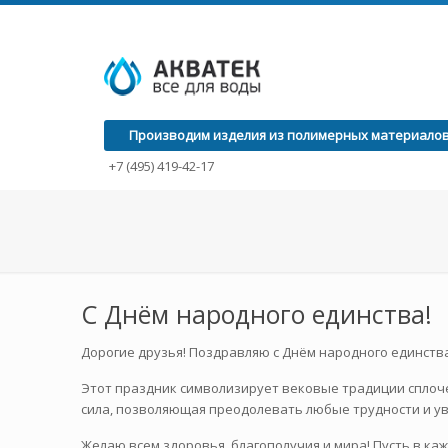
Производим изделия из полимерных материалов с
+7 (495) 419-42-17
C Днём народного единства!
Дорогие друзья! Поздравляю с Днём народного единства
Этот праздник символизирует вековые традиции сплоче
сила, позволяющая преодолевать любые трудности и ув
Желаю всем здоровья, благополучия и мира! Пусть в ка