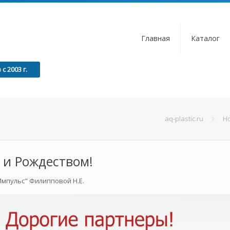
Главная
Каталог
 2003 г.
aq-plastic.ru
Н
и Рождеством!
Импульс" Филипповой Н.Е.