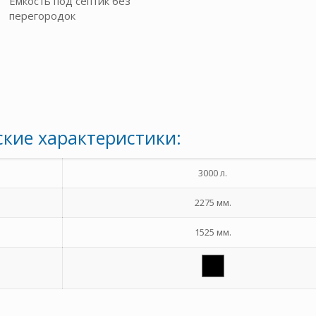
Емкость под септик без
перегородок
кие характеристики:
3000 л.
2275 мм.
1525 мм.